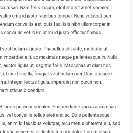
 accumsan. Nam felis ipsum, eleifend sit amet sodales
allis urna id justo faucibus tempor. Nunc volutpat sem
ndum convallis est, quis facilisis nibh ullamcorper in.
onvallis vel. Nam ut mi id justo efficitur finibus.
 vestibulum at justo. Phasellus elit ante, molestie ut
m imperdiet elit, ac maximus neque pellentesque in. Nulla
 auctor ligula ut, sagittis felis. Maecenas at diam nec
 et nisi fringilla, feugiat vestibulum orci. Duis posuere
verra. Integer lectus ligula, imperdiet non purus non,
na tristique bibendum.
vel turpis pulvinar sodales. Suspendisse varius accumsan
us, vel convallis tellus eleifend ac. Duis pellentesque
is, enim id faucibus volutpat, arcu metus pharetra elit, sed
lestie vitae nisl et, luctus tempor dolor. Lorem ipsum