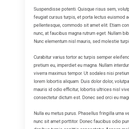
Suspendisse potenti. Quisque risus sem, volut
feugiat cursus turpis, et porta lectus euismod
pellentesque, commodo sit amet elit. Etiam conv
nunc, at faucibus magna rutrum eget. Nullam bibe
Nunc elementum nisl mauris, sed molestie turpis c
Curabitur varius tortor ac turpis semper eleifend
pretium eu, imperdiet eu magna. Nullam interdu
viverra maximus tempor. Ut sodales nisi pretium,
lorem lobortis aliquam. Duis dolor dolor, volutpat
mauris id odio efficitur, lobortis ultrices nisl vi
consectetur dictum est. Donec sed orci eu mag
Nulla eu metus purus. Phasellus fringilla urna 
nunc sit amet porttitor. Donec faucibus odio pur