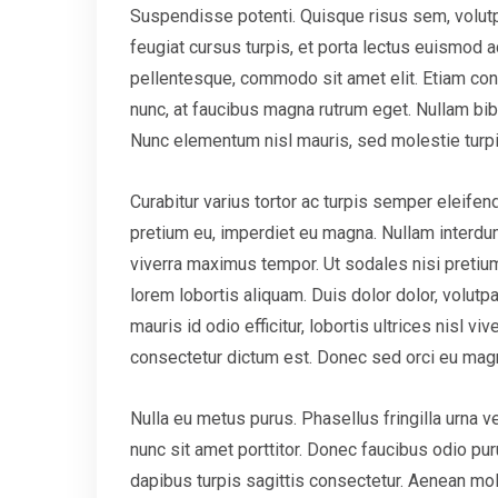
Suspendisse potenti. Quisque risus sem, volut
feugiat cursus turpis, et porta lectus euismod
pellentesque, commodo sit amet elit. Etiam conv
nunc, at faucibus magna rutrum eget. Nullam bibe
Nunc elementum nisl mauris, sed molestie turpis c
Curabitur varius tortor ac turpis semper eleifend
pretium eu, imperdiet eu magna. Nullam interdu
viverra maximus tempor. Ut sodales nisi pretium,
lorem lobortis aliquam. Duis dolor dolor, volutpat
mauris id odio efficitur, lobortis ultrices nisl vi
consectetur dictum est. Donec sed orci eu mag
Nulla eu metus purus. Phasellus fringilla urna 
nunc sit amet porttitor. Donec faucibus odio pur
dapibus turpis sagittis consectetur. Aenean moll