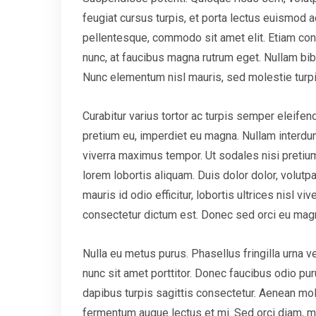
feugiat cursus turpis, et porta lectus euismod
pellentesque, commodo sit amet elit. Etiam conv
nunc, at faucibus magna rutrum eget. Nullam bibe
Nunc elementum nisl mauris, sed molestie turpis c
Curabitur varius tortor ac turpis semper eleifend
pretium eu, imperdiet eu magna. Nullam interdu
viverra maximus tempor. Ut sodales nisi pretium,
lorem lobortis aliquam. Duis dolor dolor, volutpat
mauris id odio efficitur, lobortis ultrices nisl vi
consectetur dictum est. Donec sed orci eu mag
Nulla eu metus purus. Phasellus fringilla urna 
nunc sit amet porttitor. Donec faucibus odio pur
dapibus turpis sagittis consectetur. Aenean moll
fermentum augue lectus et mi. Sed orci diam, mo