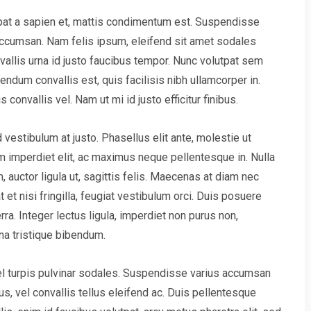
pat a sapien et, mattis condimentum est. Suspendisse
 accumsan. Nam felis ipsum, eleifend sit amet sodales
allis urna id justo faucibus tempor. Nunc volutpat sem
ndum convallis est, quis facilisis nibh ullamcorper in.
onvallis vel. Nam ut mi id justo efficitur finibus.
 vestibulum at justo. Phasellus elit ante, molestie ut
m imperdiet elit, ac maximus neque pellentesque in. Nulla
 auctor ligula ut, sagittis felis. Maecenas at diam nec
 et nisi fringilla, feugiat vestibulum orci. Duis posuere
verra. Integer lectus ligula, imperdiet non purus non,
na tristique bibendum.
vel turpis pulvinar sodales. Suspendisse varius accumsan
us, vel convallis tellus eleifend ac. Duis pellentesque