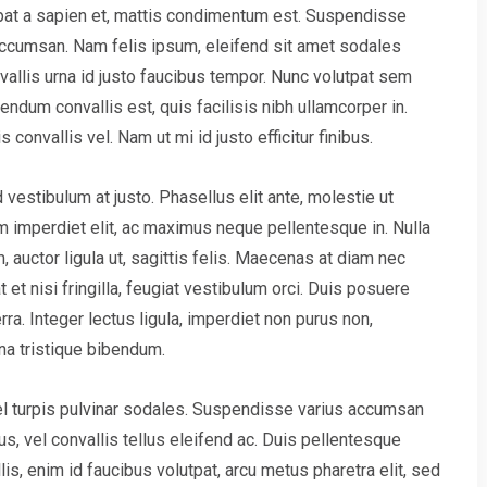
pat a sapien et, mattis condimentum est. Suspendisse
 accumsan. Nam felis ipsum, eleifend sit amet sodales
allis urna id justo faucibus tempor. Nunc volutpat sem
ndum convallis est, quis facilisis nibh ullamcorper in.
onvallis vel. Nam ut mi id justo efficitur finibus.
 vestibulum at justo. Phasellus elit ante, molestie ut
m imperdiet elit, ac maximus neque pellentesque in. Nulla
 auctor ligula ut, sagittis felis. Maecenas at diam nec
 et nisi fringilla, feugiat vestibulum orci. Duis posuere
verra. Integer lectus ligula, imperdiet non purus non,
na tristique bibendum.
vel turpis pulvinar sodales. Suspendisse varius accumsan
us, vel convallis tellus eleifend ac. Duis pellentesque
is, enim id faucibus volutpat, arcu metus pharetra elit, sed